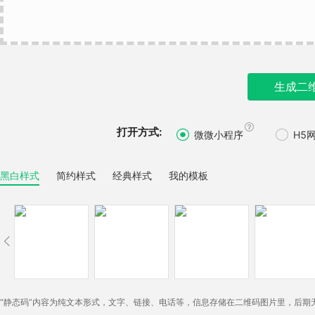
生成二

打开方式:


微微小程序
H5
黑白样式
简约样式
经典样式
我的模板

“静态码”内容为纯文本形式，文字、链接、电话等，信息存储在二维码图片里，后期