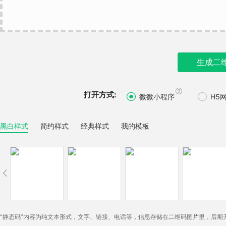
生成二

打开方式:


微微小程序
H5
黑白样式
简约样式
经典样式
我的模板

“静态码”内容为纯文本形式，文字、链接、电话等，信息存储在二维码图片里，后期